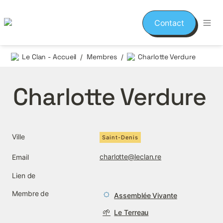
Contact
Le Clan - Accueil
Membres
Charlotte Verdure
/
/
Charlotte Verdure
Ville
Saint-Denis
charlotte@leclan.re
Email
Lien de
Membre de
Assemblée Vivante
🌱
Le Terreau