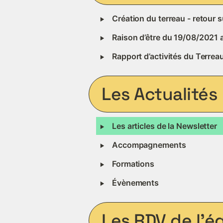
‣
Création du terreau - retour 
‣
Raison d’être du 19/08/2021
‣
Rapport d’activités du Terrea
Les Actualités
‣
Les articles de la Newsletter 
‣
Accompagnements
‣
Formations
‣
Évènements 
Les RDV de l’é