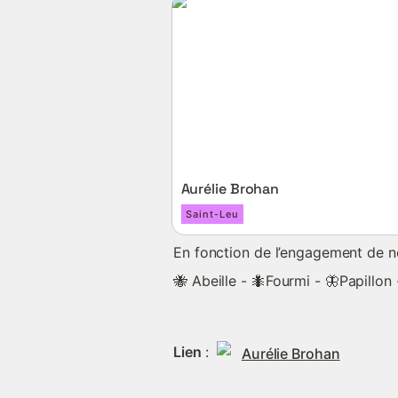
Aurélie Brohan
Aurélie Brohan
Saint-Leu
En fonction de l’engagement de no
🐝 Abeille - 🐜Fourmi - 🦋Papillon 
Lien 
: 
Aurélie Brohan