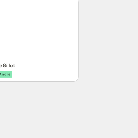
 Gillot
e Gillot
-André