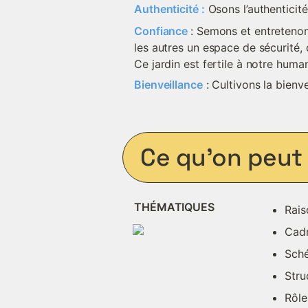
Authenticité :
 Osons l’authenticit
Confiance 
: Semons et entretenon
les autres un espace de sécurité, de
Ce jardin est fertile à notre human
Bienveillance
 : Cultivons la bienv
Ce qu’on peut 
THÉMATIQUES
Rais
Cadr
Sch
Stru
Rôle