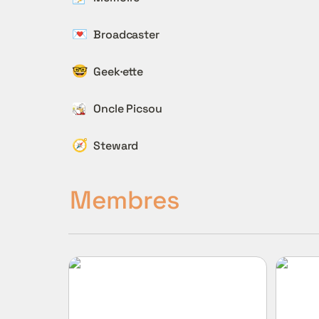
💌
Broadcaster
🤓
Geek·ette
Oncle Picsou
🧭
Steward
Membres
Adeline Juste
Charlot