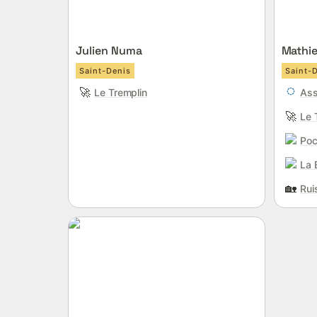
Julien Numa
Mathie
Saint-Denis
Saint-
🚀
Le Tremplin
Ass
🚀
Le 
Po
La 
🏡
Rui
Yoann Rifosta