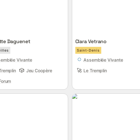
tte Daguenet
Clara Vetrano
illes
Saint-Denis
emblée Vivante
Assemblée Vivante
🎲
🚀
Tremplin
Jeu Coopère
Le Tremplin
Forum
 Fontaine
Perrine Barillet