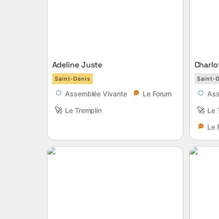
Adeline Juste
Charlo
Saint-Denis
Saint-G
Assemblée Vivante
Le Forum
Ass
🚀
🚀
Le Tremplin
Le 
Le 
Julien Numa
Mathieu