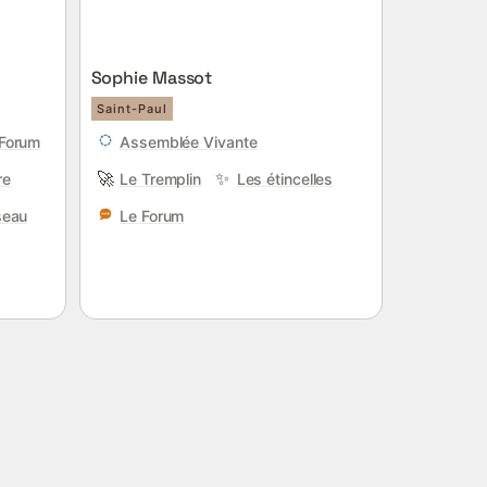
Sophie Massot
Saint-Paul
 Forum
Assemblée Vivante
🚀
✨
re
Le Tremplin
Les étincelles
seau
Le Forum