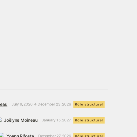
neau
July 9, 2026 → December 23, 2026
Rôle structurel
Joëlyne Moineau
January 15, 2027
Rôle structurel
Yoann Rifosta
December 27, 2026
Rôle structurel