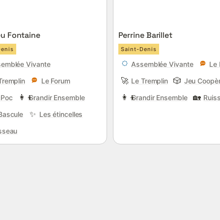
u Fontaine
Perrine Barillet
Denis
Saint-Denis
emblée Vivante
Assemblée Vivante
Le
🚀
🎲
Tremplin
Le Forum
Le Tremplin
Jeu Coopè
👩‍👦
👩‍👦
🏡
cPoc
Grandir Ensemble
Grandir Ensemble
Ruis
✨
Bascule
Les étincelles
sseau