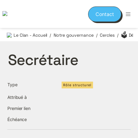
Contact
🗳️
Le Clan - Accueil
Notre gouvernance
Cercles
Démo
/
/
/
Secrétaire
Type
Rôle structurel
Attribué à
Premier lien
Échéance