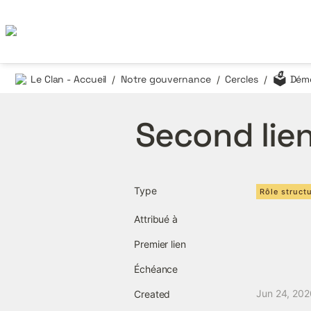
🗳️
Le Clan - Accueil
Notre gouvernance
Cercles
Démo
/
/
/
Second lie
Type
Rôle structu
Attribué à
Premier lien
Échéance
Jun 24, 202
Created