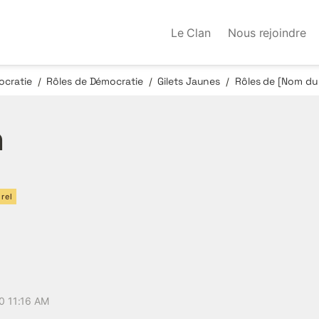
Le Clan
Nous rejoindre
cratie
Rôles de Démocratie
Gilets Jaunes
Rôles de [Nom du 
/
/
/
n
rel
0 11:16 AM