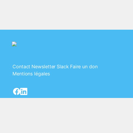
Contact
Newsletter
Slack
Faire un don
Mentions légales
Le Clan - Association Loi 1901 - SIRET
84495435400016 - 18 rue rontaunay, 97400
Saint-Denis, La Réunion 🇷🇪