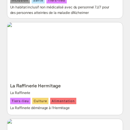
Inclusion
Santé
Tiers-lieu
Un habitat inclusif non médicalisé avec du personnel 7J/7 pour 
des personnes atteintes de la maladie d’Alzheimer
La Raffinerie Hermitage
La Raffinerie Hermitage
La Raffinerie
Tiers-lieu
Culture
Alimentation
La Raffinerie déménage à l’Hermitage
Les Explorateurs de La Réunion Durable