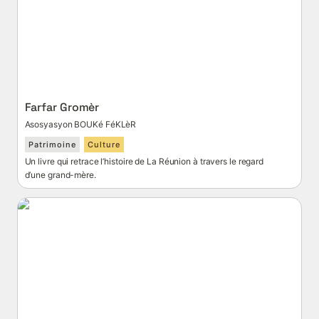
Farfar Gromèr
Asosyasyon BOUKé FéKLèR
Patrimoine
Culture
Un livre qui retrace l’histoire de La Réunion à travers le regard 
d’une grand-mère.
Je donne mon téléphone