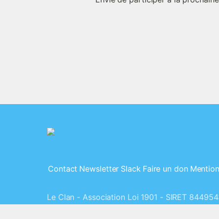
Contact
Newsletter
Slack
Faire un don
Mention
Le Clan - Association Loi 1901 - SIRET 844954