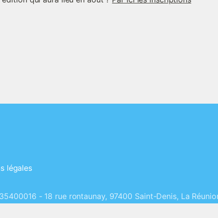
s légales
35400016 - 18 rue rontaunay, 97400 Saint-Denis, La Réunio