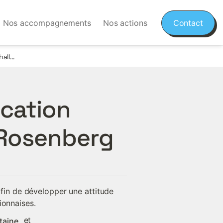
Nos accompagnements
Nos actions
Contact
2 jours d’initiation à la communication selon le processus de Marshall Rosenberg
cation 
 Rosenberg
in de développer une attitude 
ionnaises.
 et 
taine