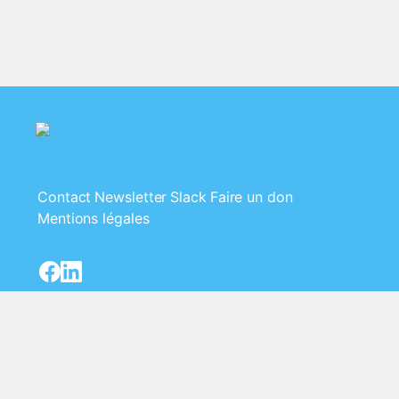
Contact
Newsletter
Slack
Faire un don
Mentions légales
Le Clan - Association Loi 1901 - SIRET
84495435400016 - 18 rue rontaunay, 97400
Saint-Denis, La Réunion 🇷🇪