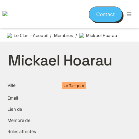
Contact
Le Clan - Accueil
Membres
Mickael Hoarau
/
/
Mickael Hoarau
Ville
Le Tampon
Email
Lien de
Membre de
Rôles affectés