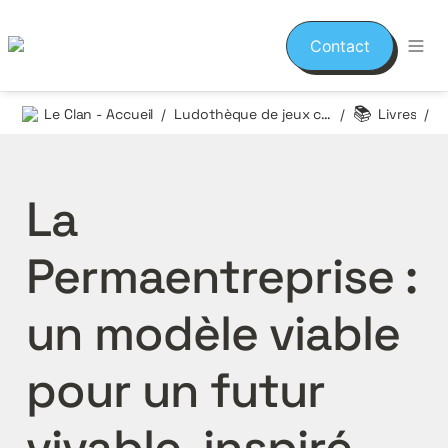
Contact
📚
Le Clan - Accueil
Ludothèque de jeux coopératifs
Livres
/
/
/
La 
Permaentreprise : 
un modèle viable 
pour un futur 
vivable, inspiré 