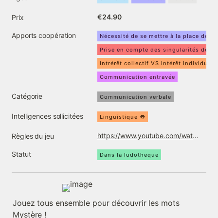
€24.90
Prix
Apports coopération
Nécessité de se mettre à la place de l'a
Prise en compte des singularités de c
Intrérêt collectif VS intérêt individuel
Communication entravée
Catégorie
Communication verbale
Intelligences sollicitées
Linguistique 👅
https://www.youtube.com/watch?v=FNddIoRoyZ8
Règles du jeu
Statut
Dans la ludotheque
Jouez tous ensemble pour découvrir les mots 
Mystère !