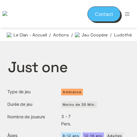
Contact
Le Clan - Accueil
Actions
Jeu Coopère
/
/
/
Just one
Type de jeu
Ambiance
Durée de jeu
Moins de 30 Min.
3 - 7

Nombre de joueurs
Pers.
Âges
8-12 ans
12-16 ans
Adultes