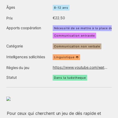
Âges
8-12 ans
€22.50
Prix
Apports coopération
Nécessité de se mettre à la place de l'a
Communication entravée
Catégorie
Communication non verbale
Intelligences sollicitées
Linguistique 👅
https://www.youtube.com/watch?v=6WB9RxsDOQU
Règles du jeu
Statut
Dans la ludotheque
Pour ceux qui cherchent un jeu de dés rapide et 