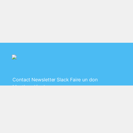
Contact
Newsletter
Slack
Faire un don
Mentions légales
Le Clan - Association Loi 1901 - SIRET
84495435400016 - 18 rue rontaunay, 97400
Saint-Denis, La Réunion 🇷🇪