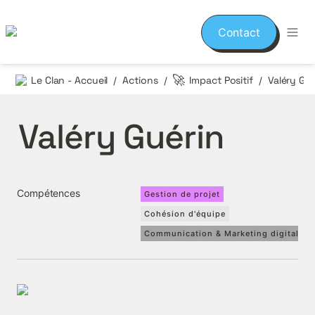
Contact
🚀
Le Clan - Accueil
Actions
Impact Positif
Valéry Gué
/
/
/
Valéry Guérin
Compétences
Gestion de projet
Cohésion d'équipe
Communication & Marketing digital