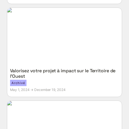
Valorisez votre projet à impact sur le Territoire de
l’Ouest
Valorisez votre projet à impact sur le Territoire de 
l’Ouest
Archivé
May 1, 2024 → December 19, 2024
Lancez votre campagne de financement participatif
sur PocPoc.re